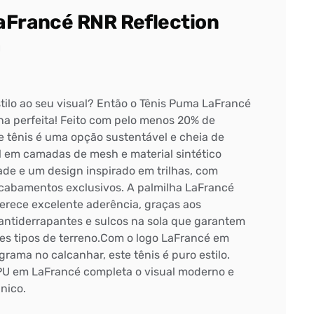
aFrancé RNR Reflection
a
tilo ao seu visual? Então o Tênis Puma LaFrancé
lha perfeita! Feito com pelo menos 20% de
te tênis é uma opção sustentável e cheia de
 em camadas de mesh e material sintético
ade e um design inspirado em trilhas, com
cabamentos exclusivos. A palmilha LaFrancé
erece excelente aderência, graças aos
ntiderrapantes e sulcos na sola que garantem
tes tipos de terreno.Com o logo LaFrancé em
grama no calcanhar, este tênis é puro estilo.
PU em LaFrancé completa o visual moderno e
nico.