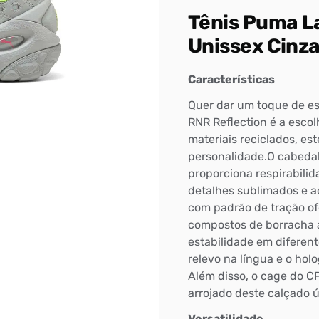
Tênis Puma L
Unissex Cinz
Características
Quer dar um toque de es
RNR Reflection é a esco
materiais reciclados, es
personalidade.O cabedal
proporciona respirabilid
detalhes sublimados e a
com padrão de tração of
compostos de borracha a
estabilidade em diferen
relevo na língua e o holo
Além disso, o cage do C
arrojado deste calçado ú
Versatilidade