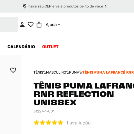
Insira seu CEP e veja produtos perto de você
ADICIONAR AO CARRINHO
Ajuda
S
CALENDÁRIO
OUTLET
TÊNIS
MASCULINO
PUMA
TÊNIS PUMA LAFRANCÉ RNR
UNISSEX
TÊNIS PUMA LAFRAN
RNR REFLECTION
UNISSEX
31227-1-001
1
avaliação