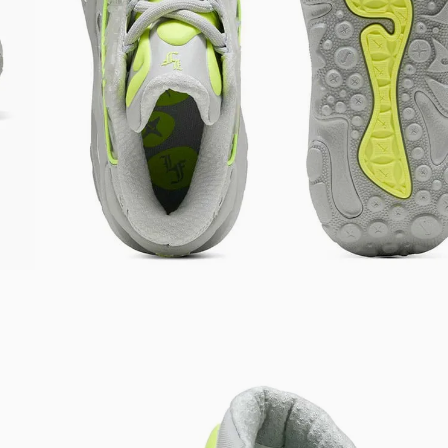
Bem-Vindo à artwalk
Para ter uma melhor experiência de compra, insira seu CEP
e veja a seleção de produtos disponíveis para sua região