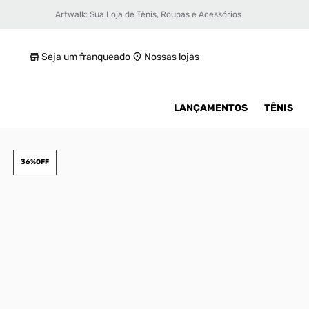
Artwalk: Sua Loja de Tênis, Roupas e Acessórios
Tênis Puma LaFrancé RNR Reflection Unis
R$ 579,99
Seja um franqueado
Nossas lojas
LANÇAMENTOS
TÊNIS
36%
OFF