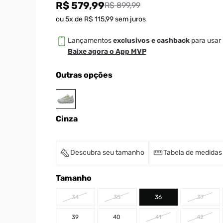
R$ 579,99
R$ 899,99
ou
5
x de
R$
115
,
99
sem juros
Lançamentos
exclusivos e cashback
para usar 
Baixe agora o App MVP
Outras opções
Cinza
Descubra seu tamanho
Tabela de medidas
Tamanho
34
35
36
37
39
40
41
42