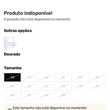
Produto indisponível
O produto não está disponível no momento
Outras opções
Dourado
Tamanho
34
35
36
37
38
39
40
41
42
43
44
45
46
47
48
49
Este tamanho não está disponível no momento!