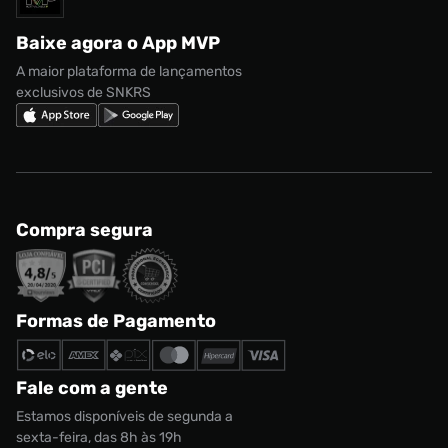
Regulamento CRM/ CASHBACK
adidas Gazelle
Baixe agora o App MVP
Regulamento Cupom
Nike Shox
A maior plataforma de lançamentos
exclusivos de SNKRS
Compra segura
Formas de Pagamento
Fale com a gente
Estamos disponíveis de segunda a
sexta-feira, das 8h às 19h