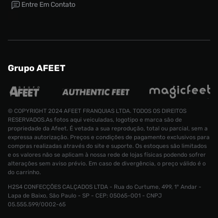
Entre Em Contato
Grupo AFEET
© COPYRIGHT 2024 AFEET FRANQUIAS LTDA. TODOS OS DIREITOS
RESERVADOS.As fotos aqui veiculadas, logotipo e marca são de
propriedade da Afeet. É vetada a sua reprodução, total ou parcial, sem a
expressa autorização. Preços e condições de pagamento exclusivos para
compras realizadas através do site e suporte. Os estoques são limitados
e os valores não se aplicam à nossa rede de lojas físicas podendo sofrer
alterações sem aviso prévio. Em caso de divergência, o preço válido é o
do carrinho.
H2S4 CONFECÇÕES CALÇADOS LTDA - Rua do Curtume, 499, 1° Andar -
Tênis Puma MB.02 Iridescent Masculino
Lapa de Baixo, São Paulo - SP - CEP: 05065-001 - CNPJ
Tamanho:
R$ 1099,99
05.555.599/0002-65
R$ 879,99
34