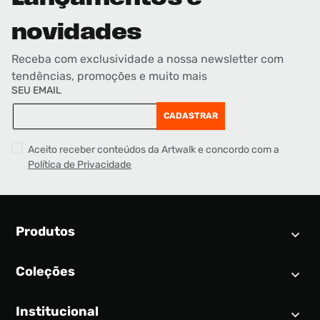
novidades
Receba com exclusividade a nossa newsletter com
tendências, promoções e muito mais
SEU EMAIL
CADASTRAR
Aceito receber conteúdos da Artwalk e concordo com a
Política de Privacidade
Produtos
Coleções
Calendário SNEAKER
Novidades
Institucional
Air Jordan 1
Tênis