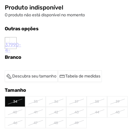
Produto indisponível
O produto não está disponível no momento
Outras opções
Branco
Descubra seu tamanho
Tabela de medidas
Tamanho
34
35
36
37
38
39
40
41
42
43
44
45
46
47
48
49