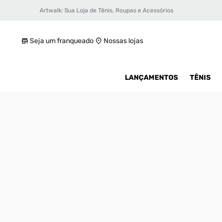
Artwalk: Sua Loja de Tênis, Roupas e Acessórios
Tênis Puma MB.03 Toxic Masculino
R$ 1099,99
Seja um franqueado
Nossas lojas
LANÇAMENTOS
TÊNIS