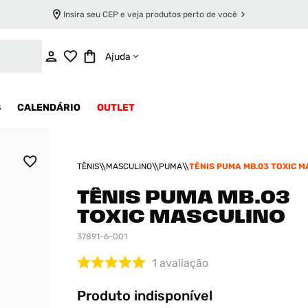
Insira seu CEP e veja produtos perto de você
INDISPONÍVEL
Ajuda
S
CALENDÁRIO
OUTLET
TÊNIS
MASCULINO
PUMA
TÊNIS PUMA MB.03 TOXIC 
TÊNIS PUMA MB.03
TOXIC MASCULINO
37891-6-001
1
avaliação
Produto indisponível