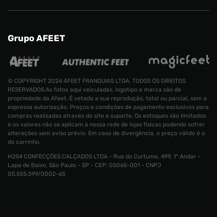
Grupo AFEET
© COPYRIGHT 2024 AFEET FRANQUIAS LTDA. TODOS OS DIREITOS
RESERVADOS.As fotos aqui veiculadas, logotipo e marca são de
propriedade da Afeet. É vetada a sua reprodução, total ou parcial, sem a
expressa autorização. Preços e condições de pagamento exclusivos para
compras realizadas através do site e suporte. Os estoques são limitados
e os valores não se aplicam à nossa rede de lojas físicas podendo sofrer
alterações sem aviso prévio. Em caso de divergência, o preço válido é o
do carrinho.
H2S4 CONFECÇÕES CALÇADOS LTDA - Rua do Curtume, 499, 1° Andar -
Lapa de Baixo, São Paulo - SP - CEP: 05065-001 - CNPJ
Tênis Puma MB1 Low Masculino
R$ 1099,99
05.555.599/0002-65
R$ 499,99
Tamanho:
34
CONTINUAR COMPRANDO
INDISPONÍVEL