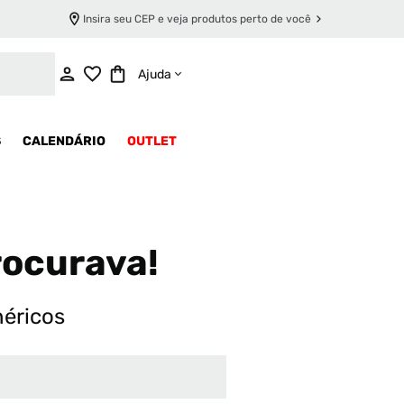
Insira seu CEP e veja produtos perto de você
Ajuda
S
CALENDÁRIO
OUTLET
rocurava!
néricos