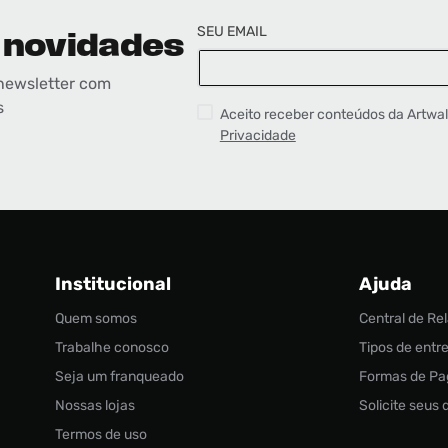
BUSCAR
SEU EMAIL
 novidades
newsletter com
s
Aceito receber conteúdos da Artwa
Privacidade
Institucional
Ajuda
Quem somos
Central de R
Trabalhe conosco
Tipos de entr
Seja um franqueado
Formas de P
Nossas lojas
Solicite seus
Termos de uso