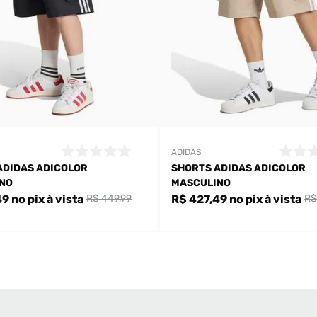
ADIDAS
ADIDAS ADICOLOR
SHORTS ADIDAS ADICOLOR
NO
MASCULINO
49
no pix
à vista
R$ 427,49
no pix
à vista
R$ 449,99
R$
Bem-Vindo à artwalk
Para ter uma melhor experiência de compra, insira seu CEP
e veja a seleção de produtos disponíveis para sua região
DIGITE SEU CEP