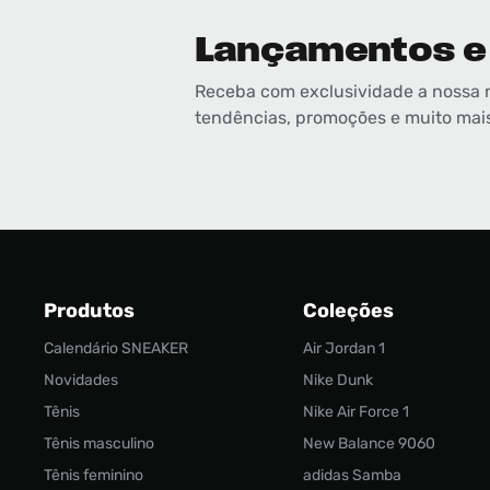
Lançamentos e
Receba com exclusividade a nossa 
tendências, promoções e muito mai
Produtos
Coleções
Calendário SNEAKER
Air Jordan 1
Novidades
Nike Dunk
Tênis
Nike Air Force 1
Tênis masculino
New Balance 9060
Tênis feminino
adidas Samba