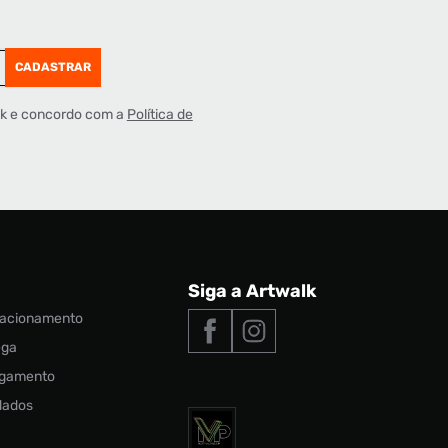
CADASTRAR
lk e concordo com a
Política de
Siga a Artwalk
elacionamento
ega
agamento
 dados