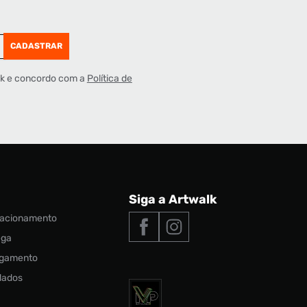
CADASTRAR
lk e concordo com a
Política de
Siga a Artwalk
elacionamento
ega
agamento
 dados