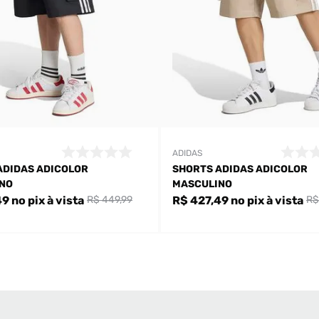
ADIDAS
ADIDAS ADICOLOR
SHORTS ADIDAS ADICOLOR
NO
MASCULINO
49
no pix
à vista
R$ 427,49
no pix
à vista
R$ 449,99
R$
Bem-Vindo à artwalk
Para ter uma melhor experiência de compra, insira seu CEP
e veja a seleção de produtos disponíveis para sua região
DIGITE SEU CEP