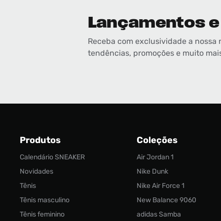
Lançamentos e
Receba com exclusividade a nossa 
tendências, promoções e muito mai
Produtos
Coleções
Calendário SNEAKER
Air Jordan 1
Novidades
Nike Dunk
Tênis
Nike Air Force 1
Tênis masculino
New Balance 9060
Tênis feminino
adidas Samba