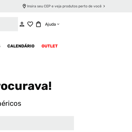
Insira seu CEP e veja produtos perto de você
Ajuda
S
CALENDÁRIO
OUTLET
rocurava!
néricos