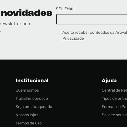
BUSCAR
SEU EMAIL
 novidades
newsletter com
s
Aceito receber conteúdos da Artwa
Privacidade
Institucional
Ajuda
Quem somos
Central de R
Trabalhe conosco
Tipos de entr
Seja um franqueado
Formas de P
Nossas lojas
Solicite seus
Termos de uso