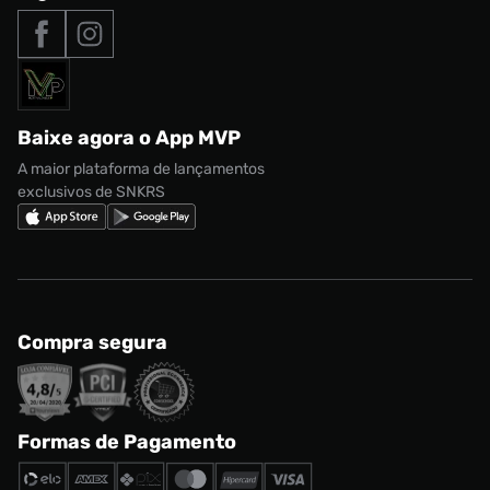
Tipos de entrega
Nossas lojas
Nike Air Max
Roupas
Formas de Pagamento
Termos de uso
adidas Adi2000
Acessórios
Solicite seus dados
Política de privacidade
adidas Campus
Marcas
Regulamento CRM/ CASHBACK
adidas Gazelle
Baixe agora o App MVP
Regulamento Cupom
Nike Shox
A maior plataforma de lançamentos
exclusivos de SNKRS
Compra segura
Formas de Pagamento