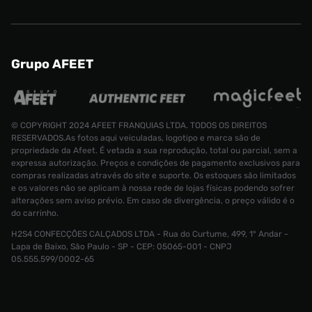
Grupo AFEET
© COPYRIGHT 2024 AFEET FRANQUIAS LTDA. TODOS OS DIREITOS
RESERVADOS.As fotos aqui veiculadas, logotipo e marca são de
propriedade da Afeet. É vetada a sua reprodução, total ou parcial, sem a
expressa autorização. Preços e condições de pagamento exclusivos para
compras realizadas através do site e suporte. Os estoques são limitados
e os valores não se aplicam à nossa rede de lojas físicas podendo sofrer
alterações sem aviso prévio. Em caso de divergência, o preço válido é o
do carrinho.
H2S4 CONFECÇÕES CALÇADOS LTDA - Rua do Curtume, 499, 1° Andar -
Tênis Puma RS-X Efekt Selflove Feminino
Lapa de Baixo, São Paulo - SP - CEP: 05065-001 - CNPJ
Tamanho:
05.555.599/0002-65
R$ 499,99
34
CONTINUAR COMPRANDO
INDISPONÍVEL