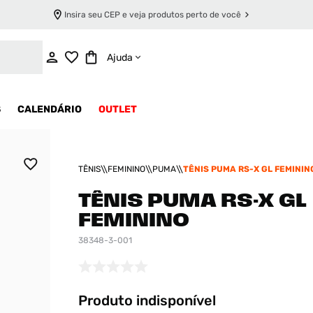
Insira seu CEP e veja produtos perto de você
INDISPONÍVEL
Ajuda
S
CALENDÁRIO
OUTLET
TÊNIS
FEMININO
PUMA
TÊNIS PUMA RS-X GL FEMININ
TÊNIS PUMA RS-X GL
FEMININO
38348-3-001
Produto indisponível