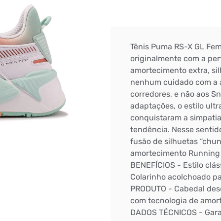
Tênis Puma RS-X GL Fem
originalmente com a per
amortecimento extra, sil
nenhum cuidado com a ap
corredores, e não aos S
adaptações, o estilo ul
conquistaram a simpatia
tendência. Nesse sentido
fusão de silhuetas “chu
amortecimento Running 
BENEFÍCIOS - Estilo clás
Colarinho acolchoado p
PRODUTO - Cabedal dese
com tecnologia de amor
DADOS TÉCNICOS - Garant