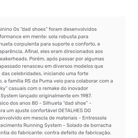
inino Os “dad shoes” foram desenvolvidos
formance em mente: sola robusta para
hueta corpulenta para suporte e conforto, e
arência. Afinal, eles eram direcionados aos
neakerheads. Porém, após passar por algumas
trapassado renasceu em diversos modelos que
 das celebridades, iniciando uma forte
, a família RS da Puma veio para colaborar com a
nky” casuais com o remake do inovador
System lançado originalmente em 1987.
sico dos anos 80 - Silhueta “dad shoe” -
ara um ajuste confortável DETALHES DO
nvolvido em mescla de materiais - Entressola
tecimento Running System - Solado de borracha
ia do fabricante: contra defeito de fabricação.