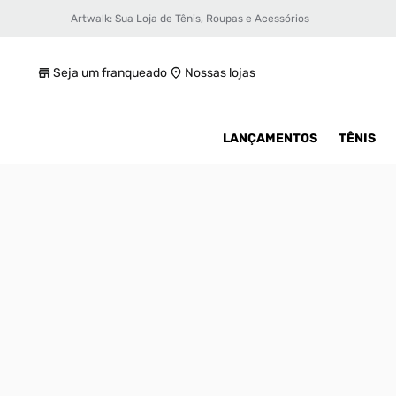
Artwalk: Sua Loja de Tênis, Roupas e Acessórios
Tênis Puma RS-X GL Feminino
R$ 349,99
Seja um franqueado
Nossas lojas
LANÇAMENTOS
TÊNIS