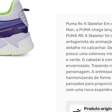
Puma Rs-X Skeletor Em c
Man, a PUMA chega lanç
PUMA RS-X Skeletor foi
antagonista da animaçã
detalhe no calcanhar. 
possui uma colorway in
e verde. O cabedal é co
envernizado. Trazendo n
personagem. A entressola
harmonizando de forma e
pensados para proporci
com uma nova experiênc
Produto origin