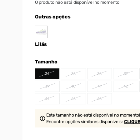
O produto não está disponível no momento
Outras opções
Lilás
Tamanho
34
35
36
37
39
40
41
42
44
45
46
Este tamanho não está disponível no momento!
Encontre opções similares
disponíveis
:
CLIQUE