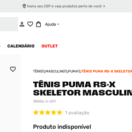
Insira seu CEP e veja produtos perto de você
INDISPONÍVEL
Ajuda
S
CALENDÁRIO
OUTLET
TÊNIS
MASCULINO
PUMA
TÊNIS PUMA RS-X SKELETO
MASCULINO
TÊNIS PUMA RS-X
SKELETOR MASCULI
38856-2-001
1
avaliação
Produto indisponível