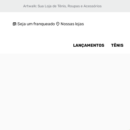
Artwalk: Sua Loja de Tênis, Roupas e Acessórios
Tênis Puma Rs-X Skeletor Masculino
R$ 399,99
Seja um franqueado
Nossas lojas
LANÇAMENTOS
TÊNIS