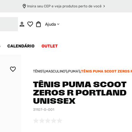
Insira seu CEP e veja produtos perto de você
INDISPONÍVEL
Ajuda
S
CALENDÁRIO
OUTLET
TÊNIS
MASCULINO
PUMA
TÊNIS PUMA SCOOT ZEROS 
UNISSEX
TÊNIS PUMA SCOOT
ZEROS R PORTLAND
UNISSEX
31107-0-001