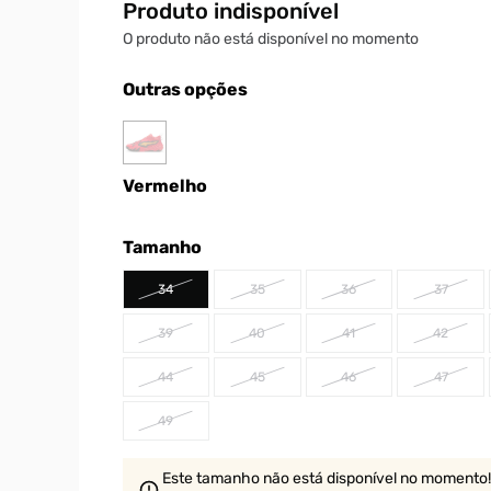
Produto indisponível
O produto não está disponível no momento
Outras opções
Vermelho
Tamanho
34
35
36
37
39
40
41
42
44
45
46
47
49
Este tamanho não está disponível no momento!