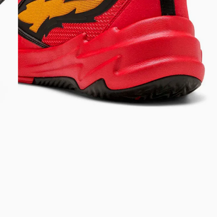
Bem-Vindo à artwalk
Para ter uma melhor experiência de compra, insira seu CEP
e veja a seleção de produtos disponíveis para sua região