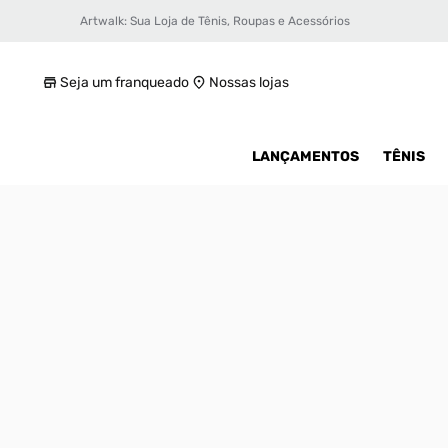
Artwalk: Sua Loja de Tênis, Roupas e Acessórios
Tênis Puma Scoot Zeros R Portland Unisse
R$ 499,99
Seja um franqueado
Nossas lojas
LANÇAMENTOS
TÊNIS