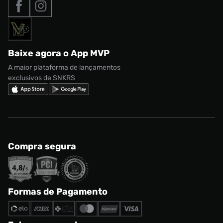
Nossas lojas
Nike Air Max
Roupas
Formas de Pagamento
Termos de uso
adidas Adi2000
Acessórios
Solicite seus dados
Política de privacidade
adidas Campus
Marcas
Regulamento CRM/ CASHBACK
adidas Gazelle
Baixe agora o App MVP
Regulamento Cupom
Nike Shox
A maior plataforma de lançamentos
exclusivos de SNKRS
Compra segura
Formas de Pagamento