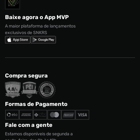
Solicite seus dados
Política de privacidade
adidas Campus
Marcas
Regulamento CRM/ CASHBACK
adidas Gazelle
Baixe agora o App MVP
Regulamento Cupom
Nike Shox
A maior plataforma de lançamentos
exclusivos de SNKRS
Compra segura
Formas de Pagamento
Tênis Puma Suede Classic+
R$ 349,99
R$ 89,99
Tamanho:
38
Fale com a gente
CONTINUAR COMPRANDO
INDISPONÍVEL
Estamos disponíveis de segunda a