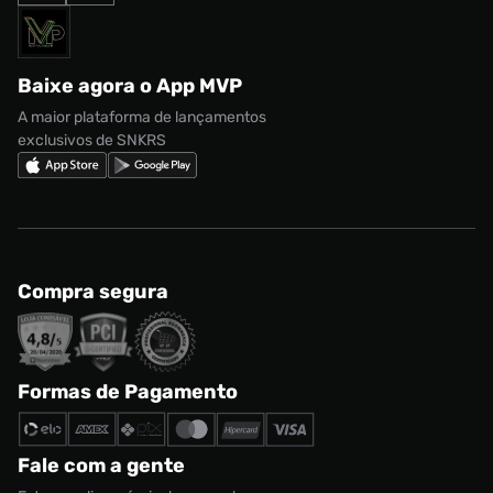
Termos de uso
adidas Adi2000
Acessórios
Solicite seus dados
Política de privacidade
adidas Campus
Marcas
Regulamento CRM/ CASHBACK
adidas Gazelle
Baixe agora o App MVP
Regulamento Cupom
Nike Shox
A maior plataforma de lançamentos
exclusivos de SNKRS
Compra segura
Formas de Pagamento
Fale com a gente