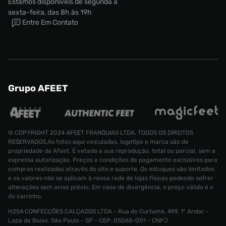
Estamos disponíveis de segunda a
sexta-feira, das 8h às 19h
Entre Em Contato
Grupo AFEET
© COPYRIGHT 2024 AFEET FRANQUIAS LTDA. TODOS OS DIREITOS
RESERVADOS.As fotos aqui veiculadas, logotipo e marca são de
propriedade da Afeet. É vetada a sua reprodução, total ou parcial, sem a
expressa autorização. Preços e condições de pagamento exclusivos para
compras realizadas através do site e suporte. Os estoques são limitados
e os valores não se aplicam à nossa rede de lojas físicas podendo sofrer
alterações sem aviso prévio. Em caso de divergência, o preço válido é o
do carrinho.
H2S4 CONFECÇÕES CALÇADOS LTDA - Rua do Curtume, 499, 1° Andar -
Lapa de Baixo, São Paulo - SP - CEP: 05065-001 - CNPJ
Tênis Puma Suede XL Masculino