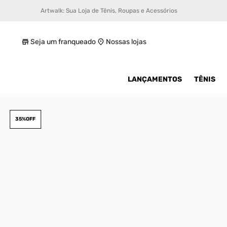
Artwalk: Sua Loja de Tênis, Roupas e Acessórios
Tênis Puma X Fenty Avanti LS Bts Unissex
R$ 619,99
Seja um franqueado
Nossas lojas
LANÇAMENTOS
TÊNIS
35%
OFF