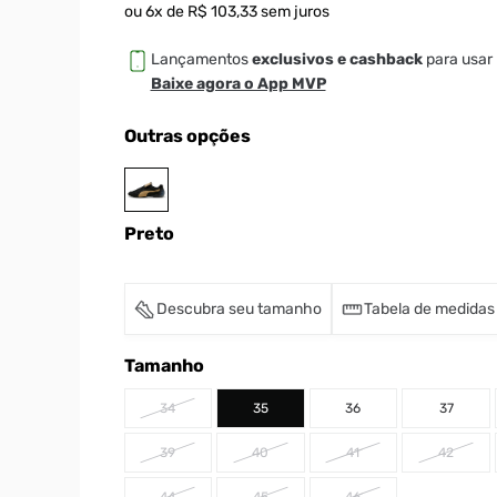
ou
6
x de
R$
103
,
33
sem juros
Lançamentos
exclusivos e cashback
para usar 
Baixe agora o App MVP
Outras opções
Preto
Descubra seu tamanho
Tabela de medidas
Tamanho
34
35
36
37
39
40
41
42