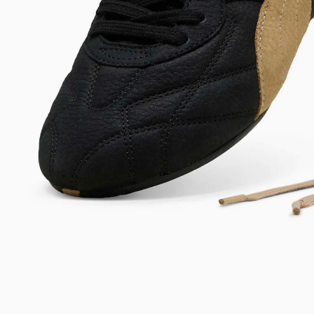
Bem-Vindo à artwalk
Para ter uma melhor experiência de compra, insira seu CEP
e veja a seleção de produtos disponíveis para sua região