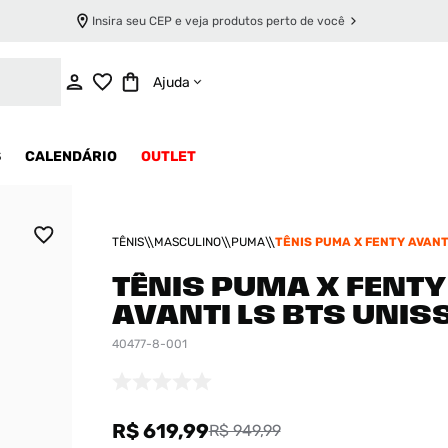
Insira seu CEP e veja produtos perto de você
ADICIONAR AO CARRINHO
Ajuda
S
CALENDÁRIO
OUTLET
TÊNIS
MASCULINO
PUMA
TÊNIS PUMA X FENTY AVANT
UNISSEX
TÊNIS PUMA X FENTY
AVANTI LS BTS UNIS
40477-8-001
R$ 619,99
R$ 949,99