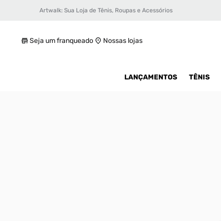
Artwalk: Sua Loja de Tênis, Roupas e Acessórios
Tênis Puma Slipstream Feminino
R$ 189,99
Seja um franqueado
Nossas lojas
LANÇAMENTOS
TÊNIS