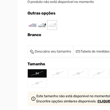
O produto não está disponível no momento
Outras opções
Branco
Descubra seu tamanho
Tabela de medidas
Tamanho
34
35
36
37
39
Este tamanho não está disponível no momento!
Encontre opções similares
disponíveis
:
CLIQUE