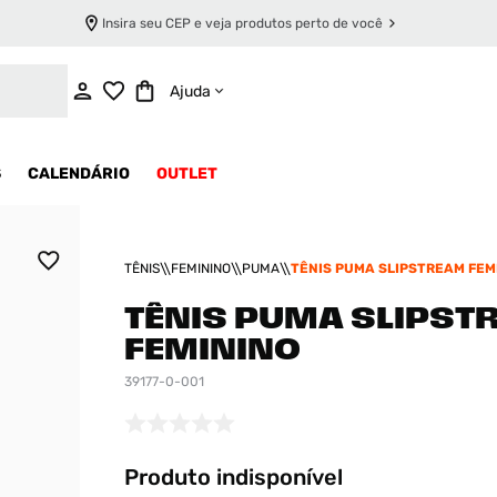
Insira seu CEP e veja produtos perto de você
INDISPONÍVEL
Ajuda
S
CALENDÁRIO
OUTLET
TÊNIS
FEMININO
PUMA
TÊNIS PUMA SLIPSTREAM FEM
TÊNIS PUMA SLIPST
FEMININO
39177-0-001
Produto indisponível