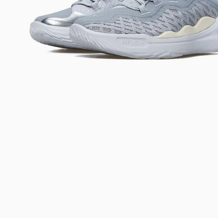
Bem-Vindo à artwalk
Para ter uma melhor experiência de compra, insira seu CEP
e veja a seleção de produtos disponíveis para sua região