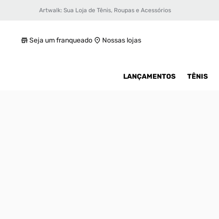
Artwalk: Sua Loja de Tênis, Roupas e Acessórios
Tênis Under Armour Curry 11 Yw Masculino
R$ 1399,99
Seja um franqueado
Nossas lojas
LANÇAMENTOS
TÊNIS