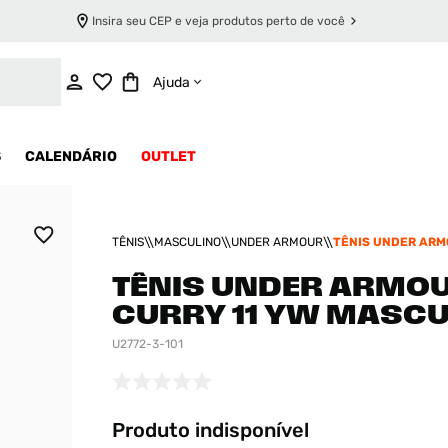
Insira seu CEP e veja produtos perto de você
INDISPONÍVEL
Ajuda
S
CALENDÁRIO
OUTLET
TÊNIS
MASCULINO
UNDER ARMOUR
TÊNIS UNDER ARM
11 YW MASCULINO
TÊNIS UNDER ARMO
CURRY 11 YW MASCU
U2772-3-101
Produto indisponível