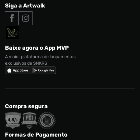
Central de Relacionamento
Siga a Artwalk
Seja um franqueado
adidas Samba
Outlet
Tipos de entrega
Nossas lojas
Nike Air Max
Roupas
Formas de Pagamento
Termos de uso
adidas Adi2000
Acessórios
Solicite seus dados
Política de privacidade
adidas Campus
Marcas
Regulamento CRM/ CASHBACK
adidas Gazelle
Baixe agora o App MVP
Regulamento Cupom
Nike Shox
A maior plataforma de lançamentos
exclusivos de SNKRS
Compra segura
Formas de Pagamento