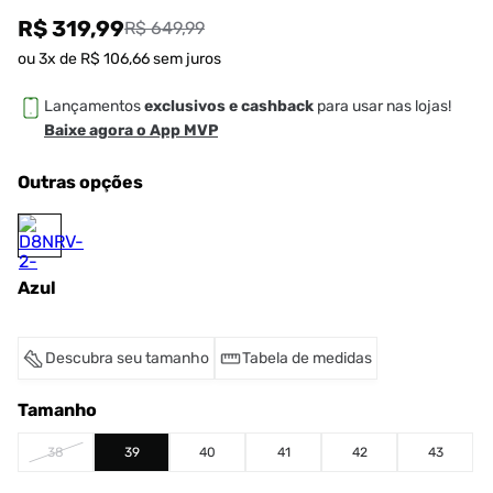
R$ 319,99
R$ 649,99
ou
3
x de
R$
106
,
66
sem juros
Lançamentos
exclusivos e cashback
para usar nas lojas!
Baixe agora o App MVP
Outras opções
Azul
Descubra seu tamanho
Tabela de medidas
Tamanho
38
39
40
41
42
43