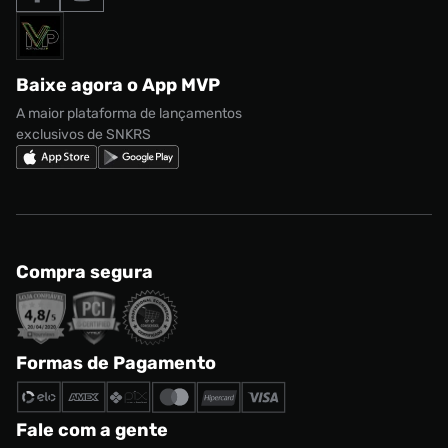
Formas de Pagamento
Termos de uso
adidas Adi2000
Acessórios
Solicite seus dados
Política de privacidade
adidas Campus
Marcas
Regulamento CRM/ CASHBACK
adidas Gazelle
Baixe agora o App MVP
Regulamento Cupom
Nike Shox
A maior plataforma de lançamentos
exclusivos de SNKRS
Compra segura
Formas de Pagamento
Fale com a gente