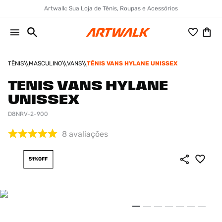
Artwalk: Sua Loja de Tênis, Roupas e Acessórios
TÊNIS
MASCULINO
VANS
TÊNIS VANS HYLANE UNISSEX
TÊNIS VANS HYLANE
UNISSEX
D8NRV-2-900
8
avaliações
51%
OFF