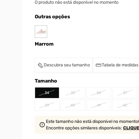
O produto não está disponível no momento
Outras opções
Marrom
Descubra seu tamanho
Tabela de medidas
Tamanho
34
35
36
37
39
40
41
42
Este tamanho não está disponível no momento!
Encontre opções similares
disponíveis
:
CLIQUE