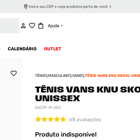
Insira seu CEP e veja produtos perto de você
INDISPONÍVEL
Ajuda
S
CALENDÁRIO
OUTLET
TÊNIS
MASCULINO
VANS
TÊNIS VANS KNU SKOOL UNI
TÊNIS VANS KNU SK
UNISSEX
D6CDF-M-200
68
avaliações
Produto indisponível