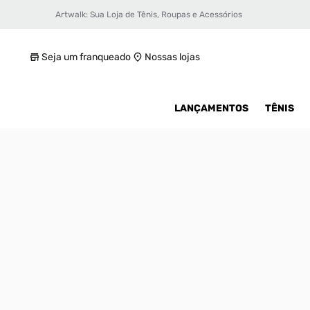
Artwalk: Sua Loja de Tênis, Roupas e Acessórios
Tênis Vans Knu Skool Unissex
R$ 189,99
Seja um franqueado
Nossas lojas
LANÇAMENTOS
TÊNIS