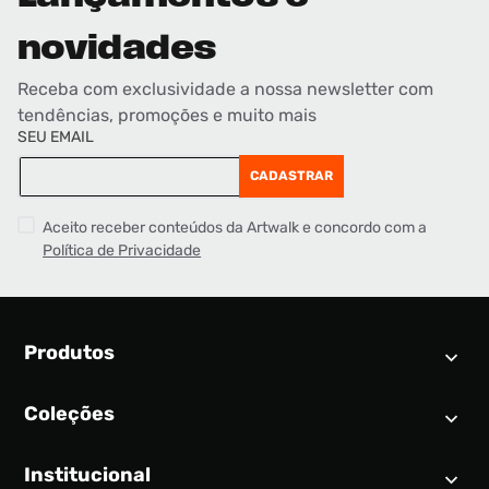
novidades
Receba com exclusividade a nossa newsletter com
tendências, promoções e muito mais
SEU EMAIL
CADASTRAR
Aceito receber conteúdos da Artwalk e concordo com a
Política de Privacidade
Produtos
Coleções
Calendário SNEAKER
Novidades
Institucional
Air Jordan 1
Tênis