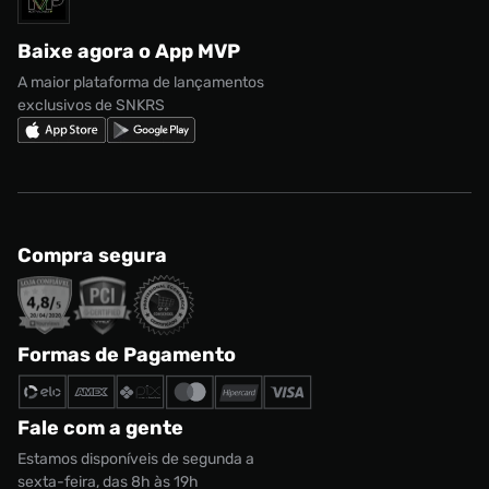
adidas Campus
Marcas
Regulamento CRM/ CASHBACK
adidas Gazelle
Baixe agora o App MVP
Regulamento Cupom
Nike Shox
A maior plataforma de lançamentos
exclusivos de SNKRS
Compra segura
Tênis Vans Old Skool Platform Feminino
Formas de Pagamento
Tamanho:
R$ 499,99
34
Fale com a gente
CONTINUAR COMPRANDO
ADICIONAR AO CARRINHO
Estamos disponíveis de segunda a
sexta-feira, das 8h às 19h