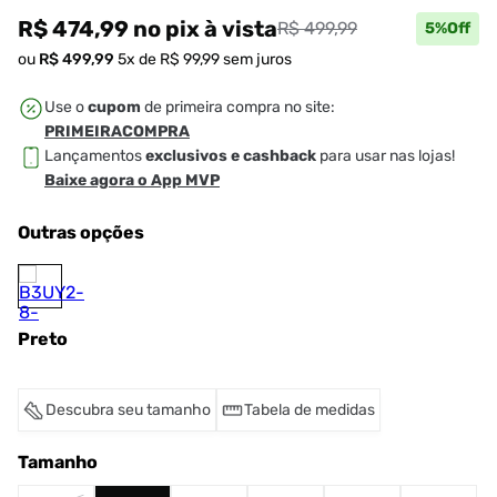
R$ 474,99
no pix
à vista
R$ 499,99
5
%Off
ou
R$
499
,
99
5
x de
R$
99
,
99
sem juros
Use o
cupom
de primeira compra no site:
PRIMEIRACOMPRA
Lançamentos
exclusivos e cashback
para usar nas lojas!
Baixe agora o App MVP
Outras opções
Preto
Descubra seu tamanho
Tabela de medidas
Tamanho