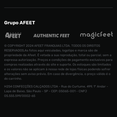
Grupo AFEET
© COPYRIGHT 2024 AFEET FRANQUIAS LTDA. TODOS OS DIREITOS
RESERVADOS.As fotos aqui veiculadas, logotipo e marca são de
propriedade da Afeet. É vetada a sua reprodução, total ou parcial, sem a
expressa autorização. Preços e condições de pagamento exclusivos para
compras realizadas através do site e suporte. Os estoques são limitados
e os valores não se aplicam à nossa rede de lojas físicas podendo sofrer
alterações sem aviso prévio. Em caso de divergência, o preço válido é o
do carrinho.
H2S4 CONFECÇÕES CALÇADOS LTDA - Rua do Curtume, 499, 1° Andar -
Lapa de Baixo, São Paulo - SP - CEP: 05065-001 - CNPJ
Tênis Vans Old Skool V Unissex
R$ 449,99
05.555.599/0002-65
R$ 219,99
Tamanho:
34
CONTINUAR COMPRANDO
INDISPONÍVEL