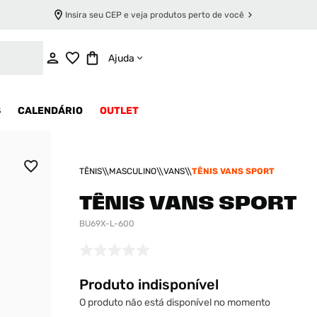
Insira seu CEP e veja produtos perto de você
INDISPONÍVEL
Ajuda
S
CALENDÁRIO
OUTLET
TÊNIS
MASCULINO
VANS
TÊNIS VANS SPORT
TÊNIS VANS SPORT
BU69X-L-600
Produto indisponível
O produto não está disponível no momento