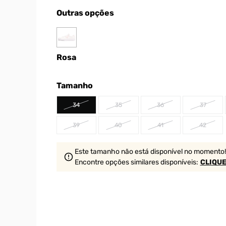
Outras opções
Rosa
Tamanho
34
35
36
37
39
40
41
42
Este tamanho não está disponível no momento!
Encontre opções similares
disponíveis
:
CLIQUE