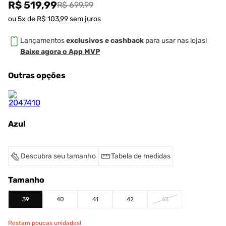
R$ 519,99
R$ 699,99
ou
5
x de
R$
103
,
99
sem juros
Lançamentos
exclusivos e cashback
para usar nas lojas!
Baixe agora o App MVP
Outras opções
Azul
Descubra seu tamanho
Tabela de medidas
Tamanho
39
40
41
42
43
Restam poucas unidades!