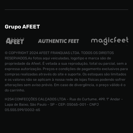
Grupo AFEET
© COPYRIGHT 2024 AFEET FRANQUIAS LTDA. TODOS OS DIREITOS
RESERVADOS.As fotos aqui veiculadas, logotipo e marca são de
propriedade da Afeet. É vetada a sua reprodução, total ou parcial, sem a
expressa autorização. Preços e condições de pagamento exclusivos para
compras realizadas através do site e suporte. Os estoques são limitados
e os valores não se aplicam à nossa rede de lojas físicas podendo sofrer
alterações sem aviso prévio. Em caso de divergência, o preço válido é o
do carrinho.
Tênis Vans 
H2S4 CONFECÇÕES CALÇADOS LTDA - Rua do Curtume, 499, 1° Andar -
Tamanho:
R$ 1399,99
Lapa de Baixo, São Paulo - SP - CEP: 05065-001 - CNPJ
R$ 1049,99
41
05.555.599/0002-65
CONTINUAR COMPRANDO
ADICIONAR AO CARRINHO