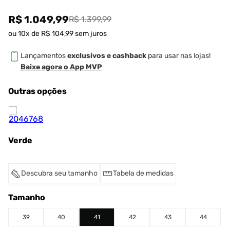
R$ 1.049,99
R$ 1.399,99
ou
10
x de
R$
104
,
99
sem juros
Lançamentos
exclusivos e cashback
para usar nas lojas!
Baixe agora o App MVP
Outras opções
Verde
Descubra seu tamanho
Tabela de medidas
Tamanho
39
40
41
42
43
44