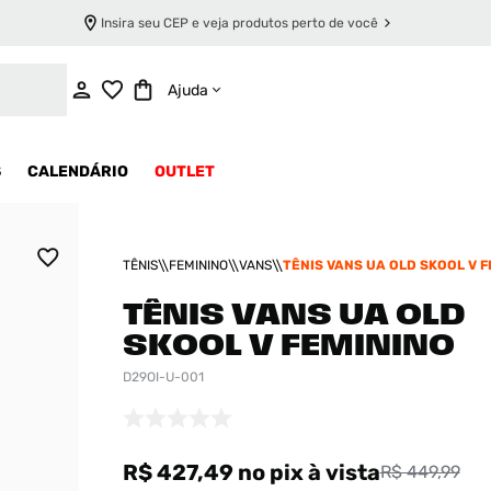
Insira seu CEP e veja produtos perto de você
ADICIONAR AO CARRINHO
Ajuda
S
CALENDÁRIO
OUTLET
TÊNIS
FEMININO
VANS
TÊNIS VANS UA OLD SKOOL V 
TÊNIS VANS UA OLD
SKOOL V FEMININO
D29OI-U-001
R$ 427,49
no pix
à vista
R$ 449,99