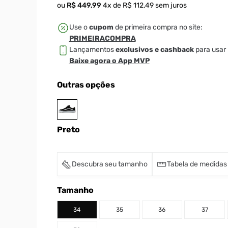
ou
R$
449
,
99
4
x de
R$
112
,
49
sem juros
Use o
cupom
de primeira compra no site:
PRIMEIRACOMPRA
Lançamentos
exclusivos e cashback
para usar 
Baixe agora o App MVP
Outras opções
Preto
Descubra seu tamanho
Tabela de medidas
Tamanho
34
35
36
37