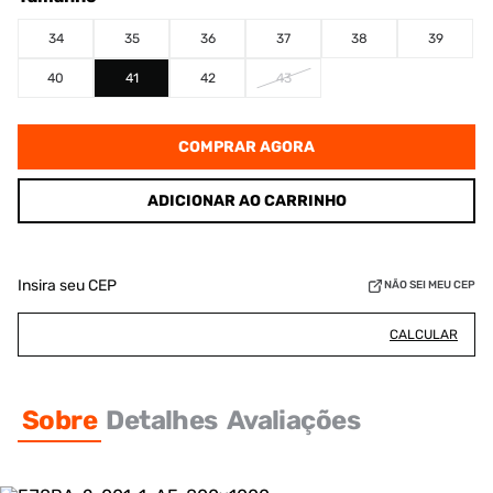
34
35
36
37
38
39
40
41
42
43
COMPRAR AGORA
ADICIONAR AO CARRINHO
Insira seu CEP
NÃO SEI MEU CEP
CALCULAR
Sobre
Detalhes
Avaliações