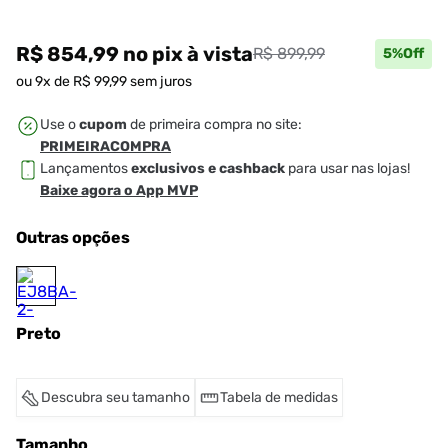
R$ 854,99
no pix
à vista
R$ 899,99
5
%Off
ou
9
x de
R$
99
,
99
sem juros
Use o
cupom
de primeira compra no site:
PRIMEIRACOMPRA
Lançamentos
exclusivos e cashback
para usar nas lojas!
Baixe agora o App MVP
Outras opções
Preto
Descubra seu tamanho
Tabela de medidas
Tamanho