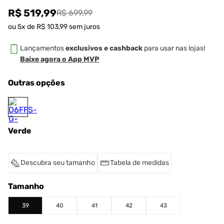
R$ 519,99
R$ 699,99
ou
5
x de
R$
103
,
99
sem juros
Lançamentos
exclusivos e cashback
para usar nas lojas!
Baixe agora o App MVP
Outras opções
Verde
Descubra seu tamanho
Tabela de medidas
Tamanho
39
40
41
42
43