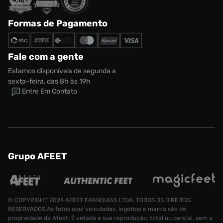
Formas de Pagamento
Fale com a gente
Estamos disponíveis de segunda a
sexta-feira, das 8h às 19h
Entre Em Contato
Grupo AFEET
© COPYRIGHT 2024 AFEET FRANQUIAS LTDA. TODOS OS DIREITOS
RESERVADOS.As fotos aqui veiculadas, logotipo e marca são de
propriedade da Afeet. É vetada a sua reprodução, total ou parcial, sem a