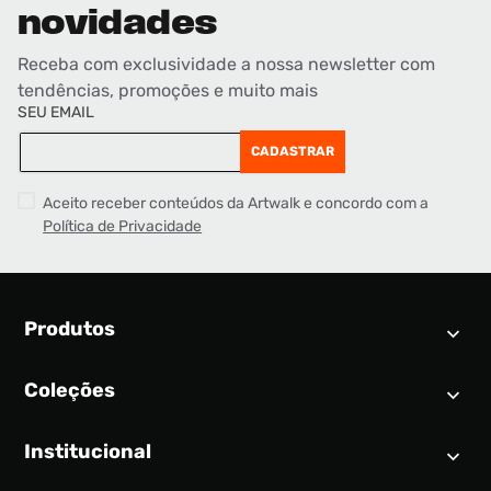
novidades
Receba com exclusividade a nossa newsletter com
tendências, promoções e muito mais
SEU EMAIL
CADASTRAR
Aceito receber conteúdos da Artwalk e concordo com a
Política de Privacidade
Produtos
Coleções
Calendário SNEAKER
Novidades
Institucional
Air Jordan 1
Tênis
Nike Dunk
Tênis masculino