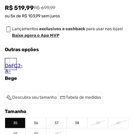
R$ 519,99
R$ 699,99
ou
5
x de
R$
103
,
99
sem juros
Lançamentos
exclusivos e cashback
para usar nas lojas!
Baixe agora o App MVP
Outras opções
Bege
Descubra seu tamanho
Tabela de medidas
Tamanho
35
36
37
38
39
40
41
42
43