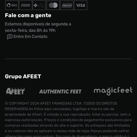
Fale com a gente
Estamos disponíveis de segunda a
sexta-feira, das 8h às 19h
Entre Em Contato
Grupo AFEET
Tênis Vans Ua Upland Unissex
© COPYRIGHT 2024 AFEET FRANQUIAS LTDA. TODOS OS DIREITOS
R$ 699,99
RESERVADOS.As fotos aqui veiculadas, logotipo e marca são de
R$ 519,99
Tamanho:
35
propriedade da Afeet. É vetada a sua reprodução, total ou parcial, sem a
expressa autorização. Preços e condições de pagamento exclusivos para
CONTINUAR COMPRANDO
ADICIONAR AO CARRINHO
compras realizadas através do site e suporte. Os estoques são limitados
e os valores não se aplicam à nossa rede de lojas físicas podendo sofrer
alterações sem aviso prévio. Em caso de divergência, o preço válido é o