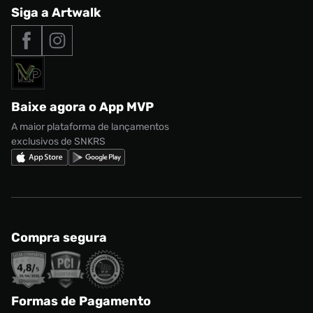
Central de Relacionamento
Siga a Artwalk
Seja um franqueado
adidas Samba
Outlet
Tipos de entrega
Nossas lojas
Nike Air Max
Roupas
Formas de Pagamento
Termos de uso
adidas Adi2000
Acessórios
Solicite seus dados
Política de privacidade
adidas Campus
Marcas
Regulamento CRM/ CASHBACK
adidas Gazelle
Baixe agora o App MVP
Regulamento Cupom
Nike Shox
A maior plataforma de lançamentos
exclusivos de SNKRS
Compra segura
Formas de Pagamento