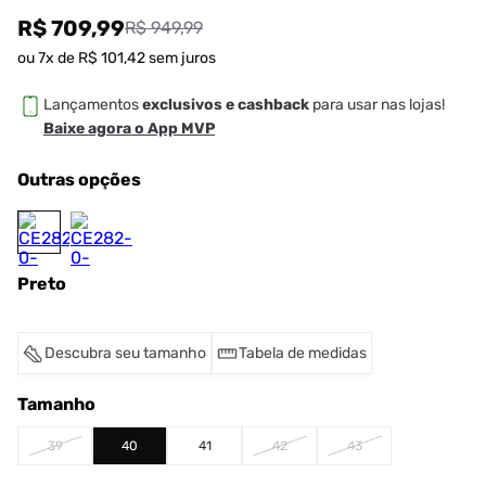
R$ 709,99
R$ 949,99
ou
7
x de
R$
101
,
42
sem juros
Lançamentos
exclusivos e cashback
para usar nas lojas!
Baixe agora o App MVP
Outras opções
Preto
Descubra seu tamanho
Tabela de medidas
Tamanho
39
40
41
42
43