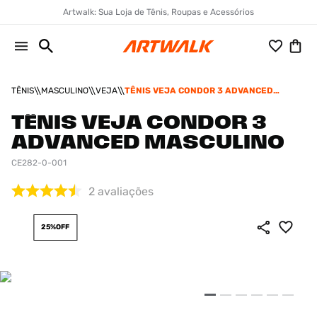
Artwalk: Sua Loja de Tênis, Roupas e Acessórios
TÊNIS
MASCULINO
VEJA
TÊNIS VEJA CONDOR 3 ADVANCED
MASCULINO
TÊNIS VEJA CONDOR 3
ADVANCED MASCULINO
CE282-0-001
2
avaliações
25%
OFF