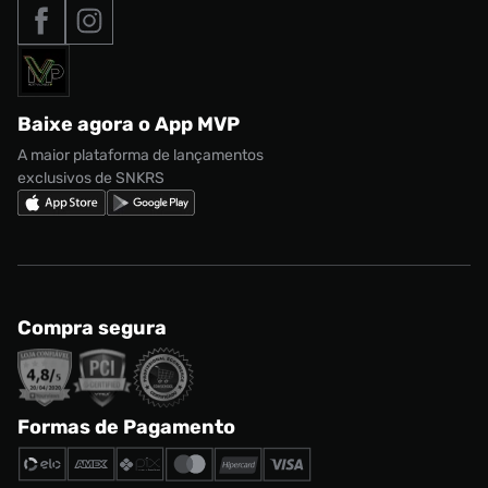
Tipos de entrega
Nossas lojas
Nike Air Max
Roupas
Formas de Pagamento
Termos de uso
adidas Adi2000
Acessórios
Solicite seus dados
Política de privacidade
adidas Campus
Marcas
Regulamento CRM/ CASHBACK
adidas Gazelle
Baixe agora o App MVP
Regulamento Cupom
Nike Shox
A maior plataforma de lançamentos
exclusivos de SNKRS
Compra segura
Formas de Pagamento