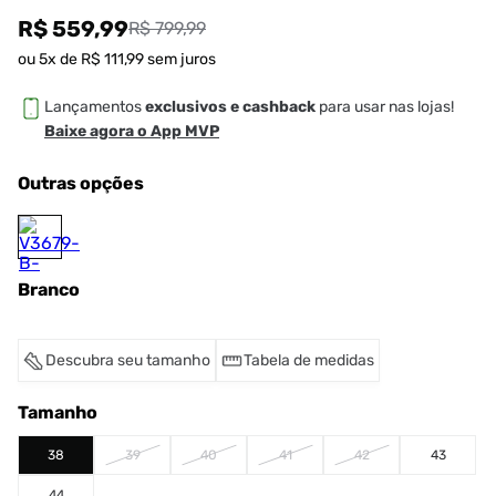
R$ 559,99
R$ 799,99
ou
5
x de
R$
111
,
99
sem juros
Lançamentos
exclusivos e cashback
para usar nas lojas!
Baixe agora o App MVP
Outras opções
Branco
Descubra seu tamanho
Tabela de medidas
Tamanho
38
39
40
41
42
43
44