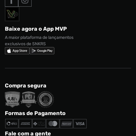
Formas de Pagamento
Termos de uso
adidas Adi2000
Acessórios
Solicite seus dados
Política de privacidade
adidas Campus
Marcas
Regulamento CRM/ CASHBACK
adidas Gazelle
Baixe agora o App MVP
Regulamento Cupom
Nike Shox
A maior plataforma de lançamentos
exclusivos de SNKRS
Compra segura
Formas de Pagamento
Fale com a gente