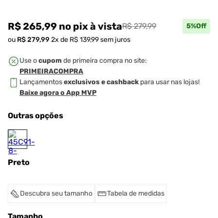
R$ 265,99
no pix
à vista
R$ 279,99
5
%Off
ou
R$
279
,
99
2
x de
R$
139
,
99
sem juros
Use o
cupom
de primeira compra no site:
PRIMEIRACOMPRA
Lançamentos
exclusivos e cashback
para usar nas lojas!
Baixe agora o App MVP
Outras opções
Preto
Descubra seu tamanho
Tabela de medidas
Tamanho