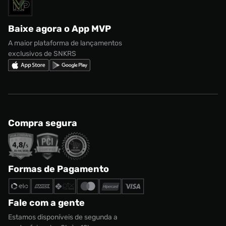
Solicite seus dados
Política de privacidade
adidas Campus
Marcas
Regulamento CRM/ CASHBACK
adidas Gazelle
Baixe agora o App MVP
Regulamento Cupom
Nike Shox
A maior plataforma de lançamentos
exclusivos de SNKRS
Compra segura
Formas de Pagamento
Fale com a gente
Estamos disponíveis de segunda a