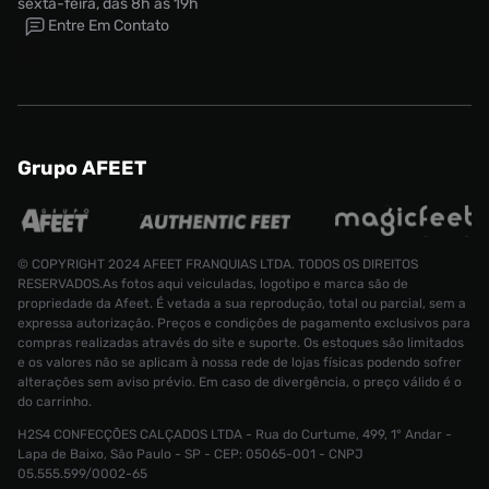
sexta-feira, das 8h às 19h
Entre Em Contato
Grupo AFEET
© COPYRIGHT 2024 AFEET FRANQUIAS LTDA. TODOS OS DIREITOS
RESERVADOS.As fotos aqui veiculadas, logotipo e marca são de
propriedade da Afeet. É vetada a sua reprodução, total ou parcial, sem a
expressa autorização. Preços e condições de pagamento exclusivos para
compras realizadas através do site e suporte. Os estoques são limitados
e os valores não se aplicam à nossa rede de lojas físicas podendo sofrer
alterações sem aviso prévio. Em caso de divergência, o preço válido é o
do carrinho.
H2S4 CONFECÇÕES CALÇADOS LTDA - Rua do Curtume, 499, 1° Andar -
Tênis Nike Court Vision LO BE Feminino
Lapa de Baixo, São Paulo - SP - CEP: 05065-001 - CNPJ
Tamanho:
R$ 499,99
05.555.599/0002-65