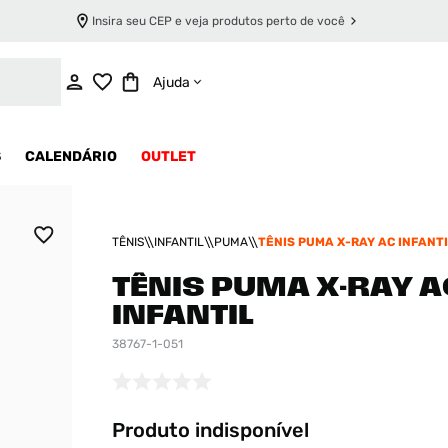
Insira seu CEP e veja produtos perto de você
INDISPONÍVEL
Ajuda
S
CALENDÁRIO
OUTLET
TÊNIS
INFANTIL
PUMA
TÊNIS PUMA X-RAY AC INFANTI
TÊNIS PUMA X-RAY A
INFANTIL
38767-1-051
Produto indisponível