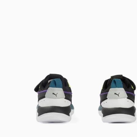
Bem-Vindo à artwalk
Para ter uma melhor experiência de compra, insira seu CEP
e veja a seleção de produtos disponíveis para sua região