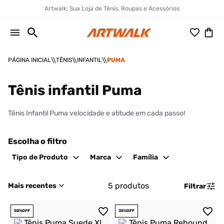
Artwalk: Sua Loja de Tênis, Roupas e Acessórios
TÊNIS
INFANTIL
PUMA
Tênis infantil Puma
Tênis Infantil Puma velocidade e atitude em cada passo!
Escolha o filtro
Tipo de Produto
Marca
Família
5
produtos
Mais recentes
Filtrar
50%
OFF
35%
OFF