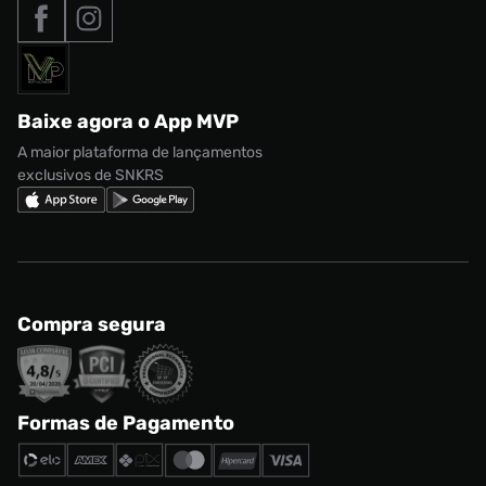
Tipos de entrega
Nossas lojas
Nike Air Max
Roupas
Formas de Pagamento
Termos de uso
adidas Adi2000
Acessórios
Solicite seus dados
Política de privacidade
adidas Campus
Marcas
Regulamento CRM/ CASHBACK
adidas Gazelle
Baixe agora o App MVP
Regulamento Cupom
Nike Shox
A maior plataforma de lançamentos
exclusivos de SNKRS
Compra segura
Formas de Pagamento