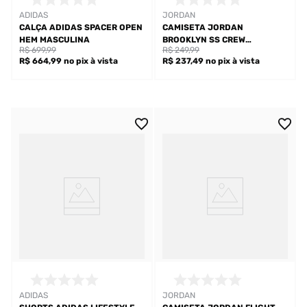
ADIDAS
JORDAN
CALÇA ADIDAS SPACER OPEN
CAMISETA JORDAN
HEM MASCULINA
BROOKLYN SS CREW
R$ 699,99
R$ 249,99
MASCULINA
R$ 664,99
no pix
à vista
R$ 237,49
no pix
à vista
ADIDAS
JORDAN