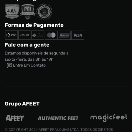
Formas de Pagamento
Fale com a gente
Estamos disponíveis de segunda a
sexta-feira, das 8h às 19h
Entre Em Contato
Tênis Nike
Tamanho:
R$ 799,99
Grupo AFEET
R$ 479,99
34
CONTINUAR COMPRANDO
ADICIONAR AO CARRINHO
© COPYRIGHT 2024 AFEET FRANQUIAS LTDA. TODOS OS DIREITOS