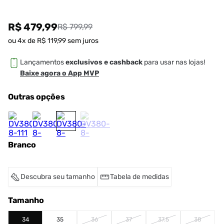
R$ 479,99
R$ 799,99
ou
4
x de
R$
119
,
99
sem juros
Lançamentos
exclusivos e cashback
para usar nas lojas!
Baixe agora o App MVP
Outras opções
Branco
Descubra seu tamanho
Tabela de medidas
Tamanho
34
35
36
37
37.5
38