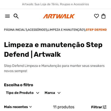
Artwalk: Sua Loja de Tênis, Roupas e Acessórios
ACESSÓRIOS
LIMPEZA E MANUTENÇÃO
STEP DEFEND
Limpeza e manutenção Step
Defend | Artwalk
Step Defend Limpeza e Manutenção para manter seus sneakers
novos sempre!
Escolha o filtro
Tipo de Produto
Marca
11
produtos
Mais recentes
Filtrar