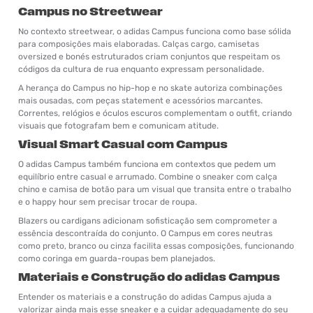
Campus no Streetwear
No contexto streetwear, o adidas Campus funciona como base sólida
para composições mais elaboradas. Calças cargo, camisetas
oversized e bonés estruturados criam conjuntos que respeitam os
códigos da cultura de rua enquanto expressam personalidade.
A herança do Campus no hip-hop e no skate autoriza combinações
mais ousadas, com peças statement e acessórios marcantes.
Correntes, relógios e óculos escuros complementam o outfit, criando
visuais que fotografam bem e comunicam atitude.
Visual Smart Casual com Campus
O adidas Campus também funciona em contextos que pedem um
equilíbrio entre casual e arrumado. Combine o sneaker com calça
chino e camisa de botão para um visual que transita entre o trabalho
e o happy hour sem precisar trocar de roupa.
Blazers ou cardigans adicionam sofisticação sem comprometer a
essência descontraída do conjunto. O Campus em cores neutras
como preto, branco ou cinza facilita essas composições, funcionando
como coringa em guarda-roupas bem planejados.
Materiais e Construção do adidas Campus
Entender os materiais e a construção do adidas Campus ajuda a
valorizar ainda mais esse sneaker e a cuidar adequadamente do seu