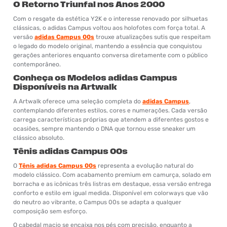
O Retorno Triunfal nos Anos 2000
Com o resgate da estética Y2K e o interesse renovado por silhuetas
clássicas, o adidas Campus voltou aos holofotes com força total. A
versão
adidas Campus 00s
trouxe atualizações sutis que respeitam
o legado do modelo original, mantendo a essência que conquistou
gerações anteriores enquanto conversa diretamente com o público
contemporâneo.
Conheça os Modelos adidas Campus
Disponíveis na Artwalk
A Artwalk oferece uma seleção completa do
adidas Campus
,
contemplando diferentes estilos, cores e numerações. Cada versão
carrega características próprias que atendem a diferentes gostos e
ocasiões, sempre mantendo o DNA que tornou esse sneaker um
clássico absoluto.
Tênis adidas Campus 00s
O
Tênis adidas Campus 00s
representa a evolução natural do
modelo clássico. Com acabamento premium em camurça, solado em
borracha e as icônicas três listras em destaque, essa versão entrega
conforto e estilo em igual medida. Disponível em colorways que vão
do neutro ao vibrante, o Campus 00s se adapta a qualquer
composição sem esforço.
O cabedal macio se encaixa nos pés com precisão, enquanto a