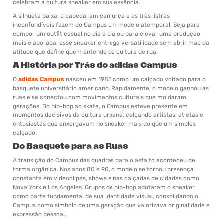
celebram a cultura sneaker em sua essência.
A silhueta baixa, o cabedal em camurça e as três listras
inconfundíveis fazem do Campus um modelo atemporal. Seja para
compor um outfit casual no dia a dia ou para elevar uma produção
mais elaborada, esse sneaker entrega versatilidade sem abrir mão da
atitude que define quem entende de cultura de rua.
A História por Trás do adidas Campus
O
adidas Campus
nasceu em 1983 como um calçado voltado para o
basquete universitário americano. Rapidamente, o modelo ganhou as
ruas e se conectou com movimentos culturais que moldaram
gerações. Do hip-hop ao skate, o Campus esteve presente em
momentos decisivos da cultura urbana, calçando artistas, atletas e
entusiastas que enxergavam no sneaker mais do que um simples
calçado.
Do Basquete para as Ruas
A transição do Campus das quadras para o asfalto aconteceu de
forma orgânica. Nos anos 80 e 90, o modelo se tornou presença
constante em videoclipes, shows e nas calçadas de cidades como
Nova York e Los Angeles. Grupos de hip-hop adotaram o sneaker
como parte fundamental de sua identidade visual, consolidando o
Campus como símbolo de uma geração que valorizava originalidade e
expressão pessoal.