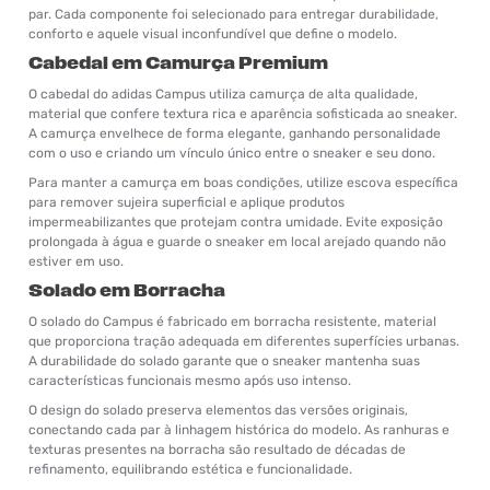
par. Cada componente foi selecionado para entregar durabilidade,
conforto e aquele visual inconfundível que define o modelo.
Cabedal em Camurça Premium
O cabedal do adidas Campus utiliza camurça de alta qualidade,
material que confere textura rica e aparência sofisticada ao sneaker.
A camurça envelhece de forma elegante, ganhando personalidade
com o uso e criando um vínculo único entre o sneaker e seu dono.
Para manter a camurça em boas condições, utilize escova específica
para remover sujeira superficial e aplique produtos
impermeabilizantes que protejam contra umidade. Evite exposição
prolongada à água e guarde o sneaker em local arejado quando não
estiver em uso.
Solado em Borracha
O solado do Campus é fabricado em borracha resistente, material
que proporciona tração adequada em diferentes superfícies urbanas.
A durabilidade do solado garante que o sneaker mantenha suas
características funcionais mesmo após uso intenso.
O design do solado preserva elementos das versões originais,
conectando cada par à linhagem histórica do modelo. As ranhuras e
texturas presentes na borracha são resultado de décadas de
refinamento, equilibrando estética e funcionalidade.