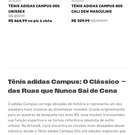
ADIDAS
ADIDAS
TÊNIS ADIDAS CAMPUS 00S
TÊNIS ADIDAS CAMPUS 80S
UNISSEX
CALI DEW MASCULINO
R$ 699,99
R$ 664,99
no pix
à vista
R$ 309,99
R$ 899,99
Tênis adidas Campus: O Clássico
das Ruas que Nunca Sai de Cena
O adidas Campus carrega décadas de história e representa um dos
sneakers mais icônicos do streetwear mundial. Criado originalmente
para as quadras de basquete nos anos 80, esse modelo transcendeu
sua função esportiva e se tornou referência absoluta de estilo
urbano. Na Artwalk, você encontra as versões mais desejadas desse
clássico, desde o Tênis adidas Campus 00s até edições especiais que