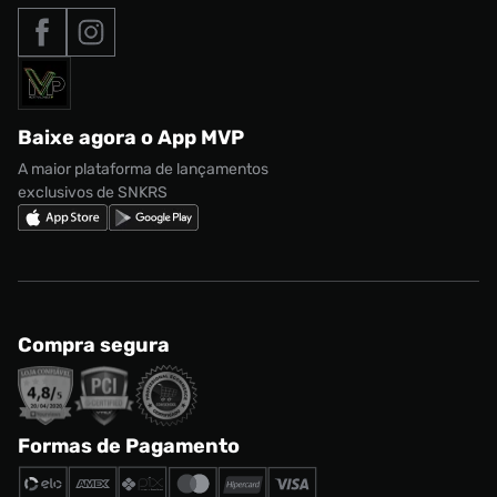
Tipos de entrega
Nossas lojas
Nike Air Max
Roupas
Formas de Pagamento
Termos de uso
adidas Adi2000
Acessórios
Solicite seus dados
Política de privacidade
adidas Campus
Marcas
Regulamento CRM/ CASHBACK
adidas Gazelle
Baixe agora o App MVP
Regulamento Cupom
Nike Shox
A maior plataforma de lançamentos
exclusivos de SNKRS
Compra segura
Formas de Pagamento