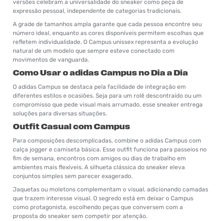
versões celebram a universalidade do sneaker como peça de
expressão pessoal, independente de categorias tradicionais.
A grade de tamanhos ampla garante que cada pessoa encontre seu
número ideal, enquanto as cores disponíveis permitem escolhas que
refletem individualidade. O Campus unissex representa a evolução
natural de um modelo que sempre esteve conectado com
movimentos de vanguarda.
Como Usar o adidas Campus no Dia a Dia
O adidas Campus se destaca pela facilidade de integração em
diferentes estilos e ocasiões. Seja para um rolê descontraído ou um
compromisso que pede visual mais arrumado, esse sneaker entrega
soluções para diversas situações.
Outfit Casual com Campus
Para composições descomplicadas, combine o adidas Campus com
calça jogger e camiseta básica. Esse outfit funciona para passeios no
fim de semana, encontros com amigos ou dias de trabalho em
ambientes mais flexíveis. A silhueta clássica do sneaker eleva
conjuntos simples sem parecer exagerado.
Jaquetas ou moletons complementam o visual, adicionando camadas
que trazem interesse visual. O segredo está em deixar o Campus
como protagonista, escolhendo peças que conversem com a
proposta do sneaker sem competir por atenção.