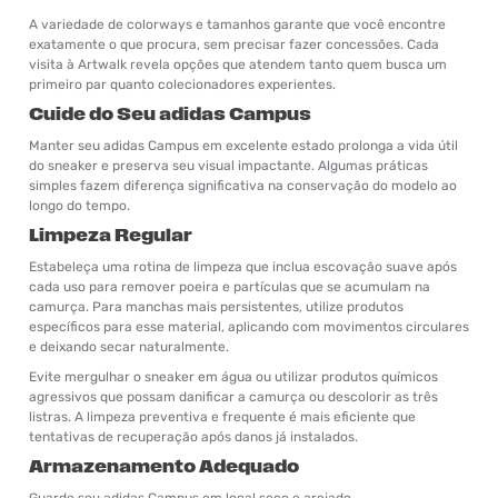
A variedade de colorways e tamanhos garante que você encontre
exatamente o que procura, sem precisar fazer concessões. Cada
visita à Artwalk revela opções que atendem tanto quem busca um
primeiro par quanto colecionadores experientes.
Cuide do Seu adidas Campus
Manter seu adidas Campus em excelente estado prolonga a vida útil
do sneaker e preserva seu visual impactante. Algumas práticas
simples fazem diferença significativa na conservação do modelo ao
longo do tempo.
Limpeza Regular
Estabeleça uma rotina de limpeza que inclua escovação suave após
cada uso para remover poeira e partículas que se acumulam na
camurça. Para manchas mais persistentes, utilize produtos
específicos para esse material, aplicando com movimentos circulares
e deixando secar naturalmente.
Evite mergulhar o sneaker em água ou utilizar produtos químicos
agressivos que possam danificar a camurça ou descolorir as três
listras. A limpeza preventiva e frequente é mais eficiente que
tentativas de recuperação após danos já instalados.
Armazenamento Adequado
Guarde seu adidas Campus em local seco e arejado,