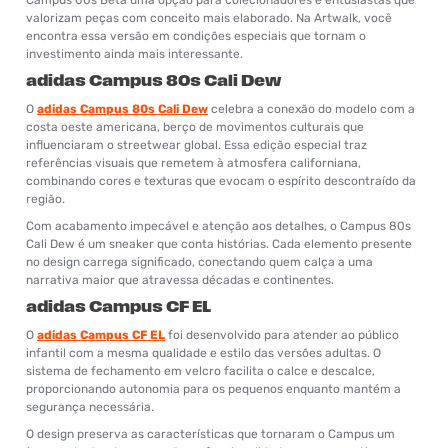
valorizam peças com conceito mais elaborado. Na Artwalk, você
encontra essa versão em condições especiais que tornam o
investimento ainda mais interessante.
adidas Campus 80s Cali Dew
O
adidas Campus 80s Cali Dew
celebra a conexão do modelo com a
costa oeste americana, berço de movimentos culturais que
influenciaram o streetwear global. Essa edição especial traz
referências visuais que remetem à atmosfera californiana,
combinando cores e texturas que evocam o espírito descontraído da
região.
Com acabamento impecável e atenção aos detalhes, o Campus 80s
Cali Dew é um sneaker que conta histórias. Cada elemento presente
no design carrega significado, conectando quem calça a uma
narrativa maior que atravessa décadas e continentes.
adidas Campus CF EL
O
adidas Campus CF EL
foi desenvolvido para atender ao público
infantil com a mesma qualidade e estilo das versões adultas. O
sistema de fechamento em velcro facilita o calce e descalce,
proporcionando autonomia para os pequenos enquanto mantém a
segurança necessária.
O design preserva as características que tornaram o Campus um