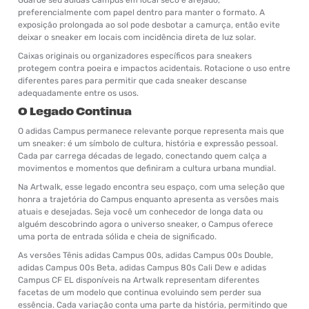
preferencialmente com papel dentro para manter o formato. A
exposição prolongada ao sol pode desbotar a camurça, então evite
deixar o sneaker em locais com incidência direta de luz solar.
Caixas originais ou organizadores específicos para sneakers
protegem contra poeira e impactos acidentais. Rotacione o uso entre
diferentes pares para permitir que cada sneaker descanse
adequadamente entre os usos.
O Legado Continua
O adidas Campus permanece relevante porque representa mais que
um sneaker: é um símbolo de cultura, história e expressão pessoal.
Cada par carrega décadas de legado, conectando quem calça a
movimentos e momentos que definiram a cultura urbana mundial.
Na Artwalk, esse legado encontra seu espaço, com uma seleção que
honra a trajetória do Campus enquanto apresenta as versões mais
atuais e desejadas. Seja você um conhecedor de longa data ou
alguém descobrindo agora o universo sneaker, o Campus oferece
uma porta de entrada sólida e cheia de significado.
As versões Tênis adidas Campus 00s, adidas Campus 00s Double,
adidas Campus 00s Beta, adidas Campus 80s Cali Dew e adidas
Campus CF EL disponíveis na Artwalk representam diferentes
facetas de um modelo que continua evoluindo sem perder sua
essência. Cada variação conta uma parte da história, permitindo que