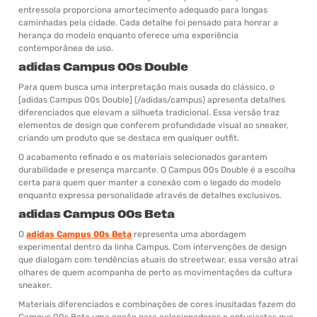
entressola proporciona amortecimento adequado para longas
caminhadas pela cidade. Cada detalhe foi pensado para honrar a
herança do modelo enquanto oferece uma experiência
contemporânea de uso.
adidas Campus 00s Double
Para quem busca uma interpretação mais ousada do clássico, o
[adidas Campus 00s Double] (/adidas/campus) apresenta detalhes
diferenciados que elevam a silhueta tradicional. Essa versão traz
elementos de design que conferem profundidade visual ao sneaker,
criando um produto que se destaca em qualquer outfit.
O acabamento refinado e os materiais selecionados garantem
durabilidade e presença marcante. O Campus 00s Double é a escolha
certa para quem quer manter a conexão com o legado do modelo
enquanto expressa personalidade através de detalhes exclusivos.
adidas Campus 00s Beta
O
adidas Campus 00s Beta
representa uma abordagem
experimental dentro da linha Campus. Com intervenções de design
que dialogam com tendências atuais do streetwear, essa versão atrai
olhares de quem acompanha de perto as movimentações da cultura
sneaker.
Materiais diferenciados e combinações de cores inusitadas fazem do
Campus 00s Beta uma opção para colecionadores e entusiastas que