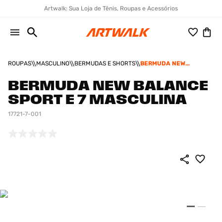
Artwalk: Sua Loja de Tênis, Roupas e Acessórios
ROUPAS
MASCULINO
BERMUDAS E SHORTS
BERMUDA NEW
BALANCE SPORT E 7
MASCULINA
BERMUDA NEW BALANCE
SPORT E 7 MASCULINA
17721-7-001