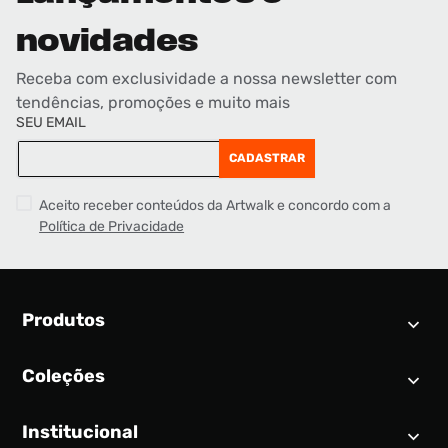
novidades
Receba com exclusividade a nossa newsletter com
tendências, promoções e muito mais
SEU EMAIL
CADASTRAR
Aceito receber conteúdos da Artwalk e concordo com a
Política de Privacidade
Produtos
Coleções
Calendário SNEAKER
Novidades
Institucional
Air Jordan 1
Tênis