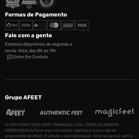
Formas de Pagamento
Fale com a gente
Estamos disponíveis de segunda a
sexta-feira, das 8h às 19h
Entre Em Contato
Grupo AFEET
© COPYRIGHT 2024 AFEET FRANQUIAS LTDA. TODOS OS DIREITOS
RESERVADOS.As fotos aqui veiculadas, logotipo e marca são de
propriedade da Afeet. É vetada a sua reprodução, total ou parcial, sem a