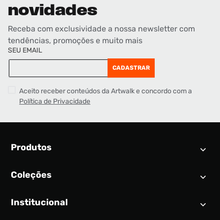
novidades
Receba com exclusividade a nossa newsletter com
tendências, promoções e muito mais
SEU EMAIL
CADASTRAR
Aceito receber conteúdos da Artwalk e concordo com a
Política de Privacidade
Produtos
Coleções
Calendário SNEAKER
Novidades
Institucional
Air Jordan 1
Tênis
Nike Dunk
Tênis masculino