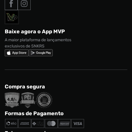
Nossas lojas
Nike Air Max
Roupas
Formas de Pagamento
Termos de uso
adidas Adi2000
Acessórios
Solicite seus dados
Política de privacidade
adidas Campus
Marcas
Regulamento CRM/ CASHBACK
adidas Gazelle
Baixe agora o App MVP
Regulamento Cupom
Nike Shox
A maior plataforma de lançamentos
exclusivos de SNKRS
Compra segura
Formas de Pagamento