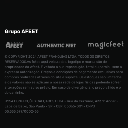
Grupo AFEET
© COPYRIGHT 2024 AFEET FRANQUIAS LTDA. TODOS OS DIREITOS
RESERVADOS.As fotos aqui veiculadas, logotipo e marca são de
propriedade da Afeet. É vetada a sua reprodução, total ou parcial, sem a
expressa autorização. Preços e condições de pagamento exclusivos para
compras realizadas através do site e suporte. Os estoques são limitados
e os valores não se aplicam à nossa rede de lojas físicas podendo sofrer
alterações sem aviso prévio. Em caso de divergência, o preço válido é o
do carrinho.
H2S4 CONFECÇÕES CALÇADOS LTDA - Rua do Curtume, 499, 1° Andar -
Blusão Puma X One Piece Tr Masculina
Lapa de Baixo, São Paulo - SP - CEP: 05065-001 - CNPJ
Tamanho:
R$ 649,99
05.555.599/0002-65
R$ 199,99
P