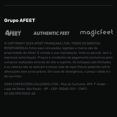
Grupo AFEET
© COPYRIGHT 2024 AFEET FRANQUIAS LTDA. TODOS OS DIREITOS
RESERVADOS.As fotos aqui veiculadas, logotipo e marca são de
propriedade da Afeet. É vetada a sua reprodução, total ou parcial, sem a
expressa autorização. Preços e condições de pagamento exclusivos para
compras realizadas através do site e suporte. Os estoques são limitados
e os valores não se aplicam à nossa rede de lojas físicas podendo sofrer
alterações sem aviso prévio. Em caso de divergência, o preço válido é o
do carrinho.
H2S4 CONFECÇÕES CALÇADOS LTDA - Rua do Curtume, 499, 1° Andar -
Blusão Jordan Flight Artist Series Masculino
Lapa de Baixo, São Paulo - SP - CEP: 05065-001 - CNPJ
Tamanho:
05.555.599/0002-65
R$ 530
PP
CONTINUAR COMPRANDO
INDISPONÍVEL