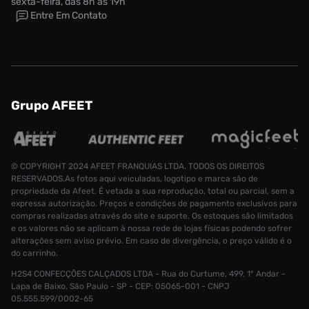
sexta-feira, das 8h às 19h
Entre Em Contato
Grupo AFEET
© COPYRIGHT 2024 AFEET FRANQUIAS LTDA. TODOS OS DIREITOS
RESERVADOS.As fotos aqui veiculadas, logotipo e marca são de
propriedade da Afeet. É vetada a sua reprodução, total ou parcial, sem a
expressa autorização. Preços e condições de pagamento exclusivos para
compras realizadas através do site e suporte. Os estoques são limitados
e os valores não se aplicam à nossa rede de lojas físicas podendo sofrer
alterações sem aviso prévio. Em caso de divergência, o preço válido é o
do carrinho.
H2S4 CONFECÇÕES CALÇADOS LTDA - Rua do Curtume, 499, 1° Andar -
Blusão Jordan MMBR Masculino
Lapa de Baixo, São Paulo - SP - CEP: 05065-001 - CNPJ
Tamanho:
R$ 599,99
05.555.599/0002-65