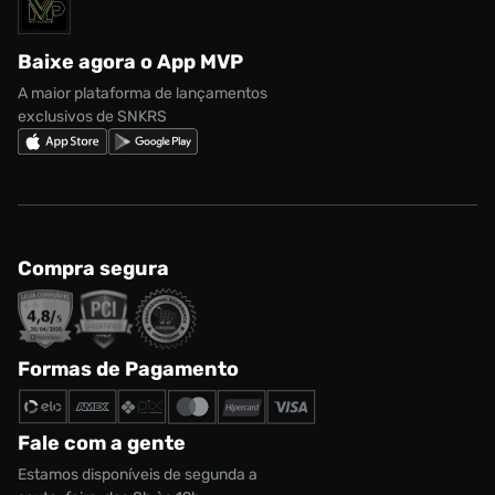
Solicite seus dados
Política de privacidade
adidas Campus
Marcas
Regulamento CRM/ CASHBACK
adidas Gazelle
Baixe agora o App MVP
Regulamento Cupom
Nike Shox
A maior plataforma de lançamentos
exclusivos de SNKRS
Compra segura
Formas de Pagamento
Fale com a gente
Estamos disponíveis de segunda a