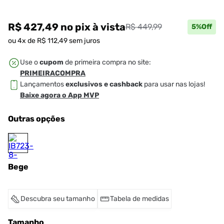
R$ 427,49
no pix
à vista
R$ 449,99
5
%Off
ou
4
x de
R$
112
,
49
sem juros
Use o
cupom
de primeira compra no site:
PRIMEIRACOMPRA
Lançamentos
exclusivos e cashback
para usar nas lojas!
Baixe agora o App MVP
Outras opções
Bege
Descubra seu tamanho
Tabela de medidas
Tamanho